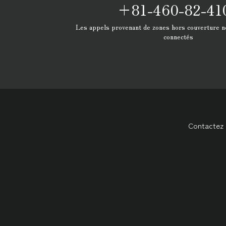
+81-460-82-41
Les appels provenant de zones hors couverture n
connectés
Contactez 