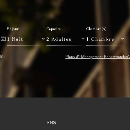
Séjour
Capacité
Chambre(s)
00
Plans d’Hébergement Recommandés
V
SNS