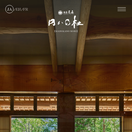
JA
EN
FR
/
/