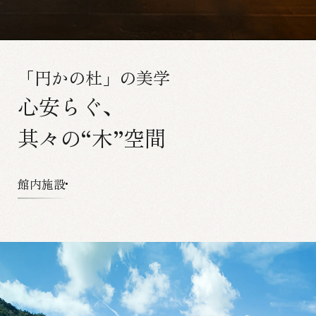
「円かの杜」の美学
心安らぐ、
其々の“木”空間
館内施設