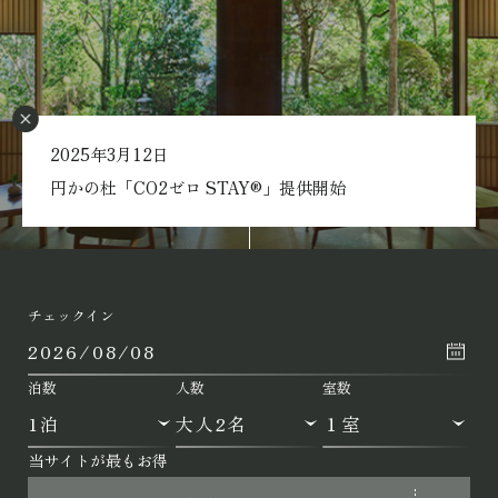
2025年3月12日
Scroll
円かの杜「CO2ゼロ STAY®」提供開始
チェックイン
泊数
人数
室数
当サイトが最もお得