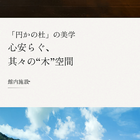
「円かの杜」の美学
心安らぐ、
其々の“木”空間
館内施設