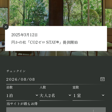
2025年3月12日
Scroll
円かの杜「CO2ゼロ STAY®」提供開始
チェックイン
泊数
人数
室数
当サイトが最もお得