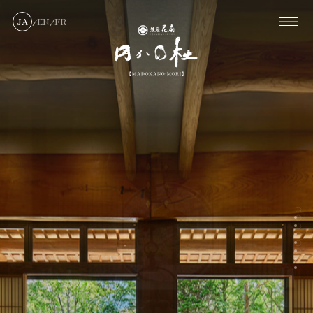
JA
EN
FR
/
/