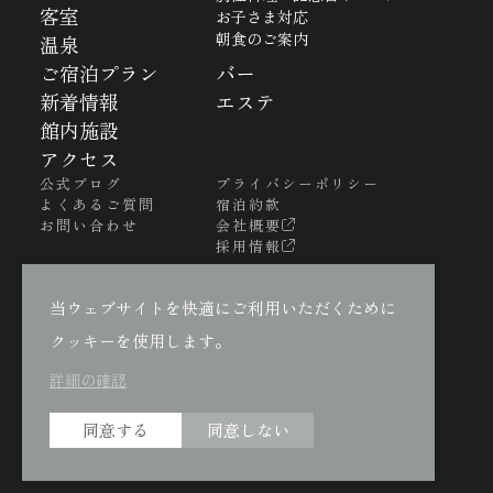
客室
お子さま対応
朝食のご案内
温泉
ご宿泊プラン
バー
新着情報
エステ
館内施設
アクセス
公式ブログ
プライバシーポリシー
よくあるご質問
宿泊約款
お問い合わせ
会社概要
採用情報
当ウェブサイトを快適にご利用いただくために
クッキーを使用します。
詳細の確認
同意する
同意しない
Copyright© Madokanomori All Rights Reserved.