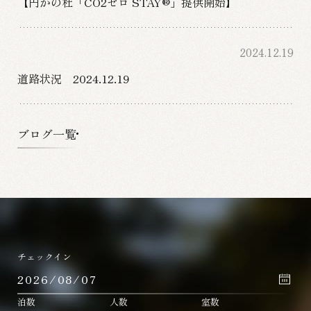
【円かの杜「CO2ゼロ STAY®」提供開始】
2024.12.19
道路状況 2024.12.19
ブログ一覧
チェックイン
泊数
人数
室数