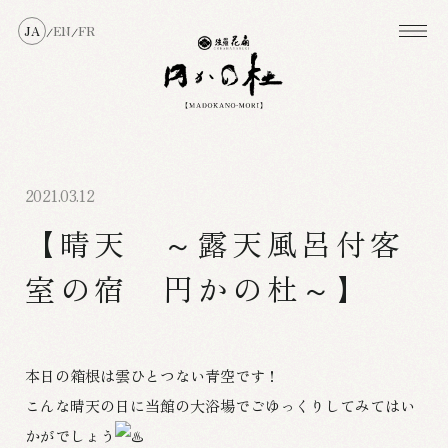
JA
EN
FR
/
/
2021.03.12
【晴天 ～露天風呂付客
室の宿 円かの杜～】
本日の箱根は雲ひとつない青空です！
こんな晴天の日に当館の大浴場でごゆっくりしてみてはい
かがでしょう