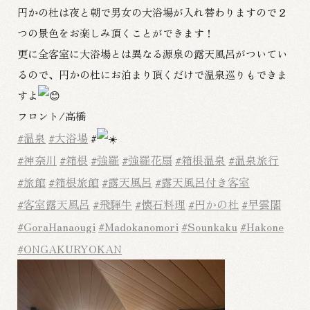
円かの杜は夜と朝で男女の大浴場が入れ替わりますので２
つの景色をお楽しみ頂くことができます！
更に全客室に大浴場とは異なる源泉の露天風呂がついてい
るので、円かの杜にお泊まり頂くだけで温泉巡りもできま
すよ
フロント/高橋
#温泉
#大浴場
#
#神奈川
#箱根
#強羅
#強羅花扇
#箱根温泉
#温泉旅行
#旅館
#箱根旅館
#露天風呂
#露天風呂付き客室
#客室露天風呂
#飛騨牛
#懐石料理
#円かの杜
#早雲閣
#GoraHanaougi
#Madokanomori
#Sounkaku
#Hakone
#ONGAKURYOKAN