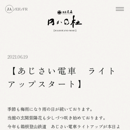
JA
EN
FR
/
/
2021.06.19
【あじさい電車 ライト
アップスタート】
季節も梅雨になり雨の日が続いております。
当館の玄関紫陽花も少しづつ咲き始めております。
今年も箱根登山鉄道 あじさい電車ライトアップが本日よ