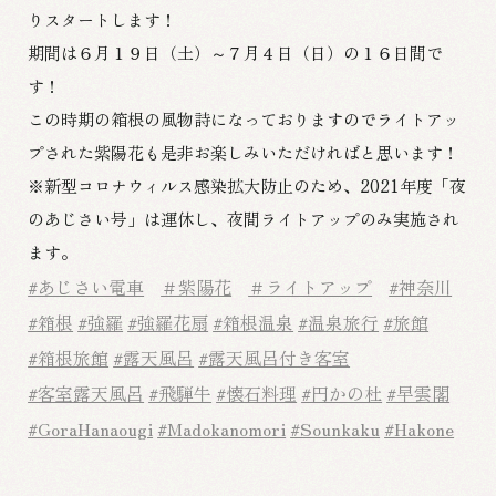
りスタートします！
期間は６月１９日（土）～７月４日（日）の１６日間で
す！
この時期の箱根の風物詩になっておりますのでライトアッ
プされた紫陽花も是非お楽しみいただければと思います！
※新型コロナウィルス感染拡大防止のため、2021年度「夜
のあじさい号」は運休し、夜間ライトアップのみ実施され
ます。
#あじさい電車
＃紫陽花
＃ライトアップ
#神奈川
#箱根
#強羅
#強羅花扇
#箱根温泉
#温泉旅行
#旅館
#箱根旅館
#露天風呂
#露天風呂付き客室
#客室露天風呂
#飛騨牛
#懐石料理
#円かの杜
#早雲閣
#GoraHanaougi
#Madokanomori
#Sounkaku
#Hakone