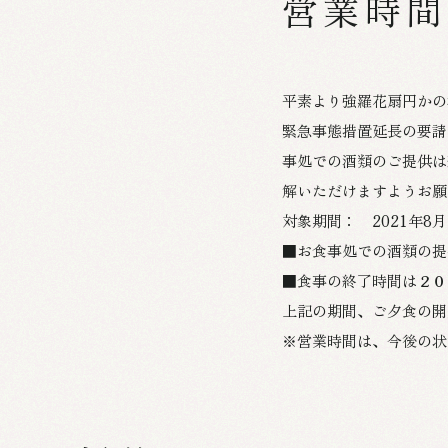
営業時間
平素より強羅花扇円かの
緊急事態措置延長の要請
事処での酒類のご提供は
解いただけますようお願
対象期間： 2021年8
■お食事処での酒類の提
■食事の終了時間は２０
上記の期間、ご夕食の開
※営業時間は、今後の状