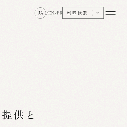
空室検索
JA
EN
FR
/
/
ル提供と