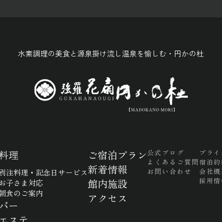
水素調理の美食と源泉掛け流し温泉を愉しむ・円かの杜
料理
ご宿泊プラン
公式ブログ
プライ
よくあるご質問
宿泊約
新着情報
お問い合わせ
会社概
別注料理・記念日サービス
採用情
館内施設
お子さま対応
朝食のご案内
アクセス
バー
エステ