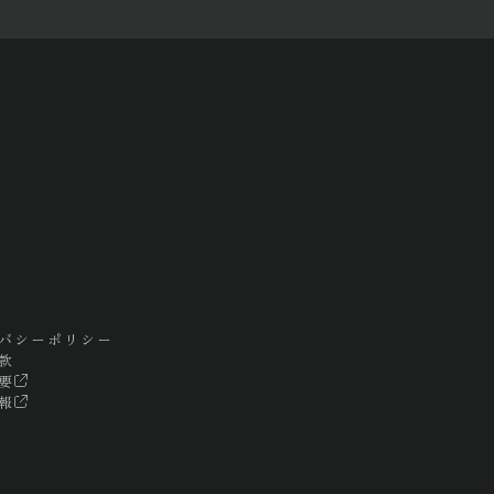
バシーポリシー
款
要
報