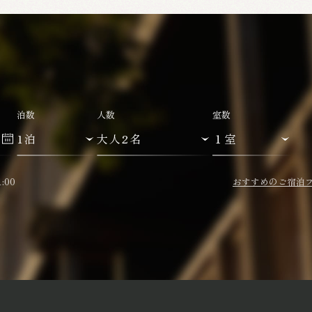
泊数
人数
室数
:00
おすすめのご宿泊