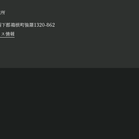
住所
下郡箱根町強羅1320-862
セス情報