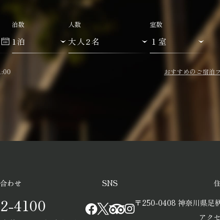
泊数
人数
室数
:00
おすすめのご宿泊
合わせ
SNS
2-4100
〒250-0408
神奈川県足柄
アク