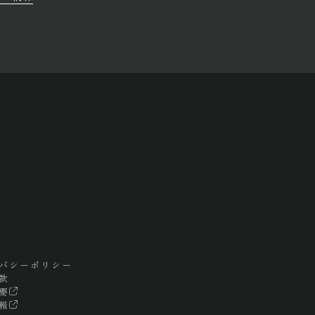
バシーポリシー
款
要
報