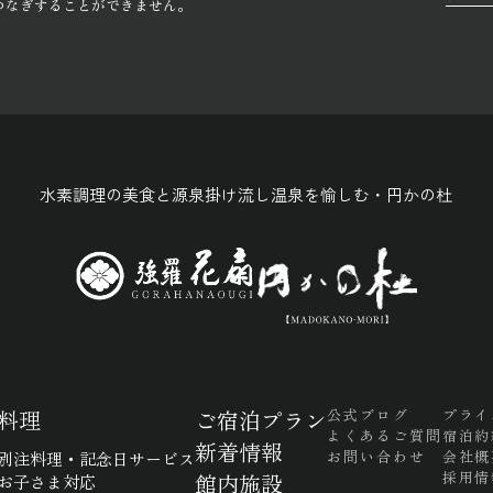
つなぎすることができません。
水素調理の美食と源泉掛け流し温泉を愉しむ・円かの杜
料理
ご宿泊プラン
公式ブログ
プライ
よくあるご質問
宿泊約
新着情報
お問い合わせ
会社概
別注料理・記念日サービス
採用情
館内施設
お子さま対応