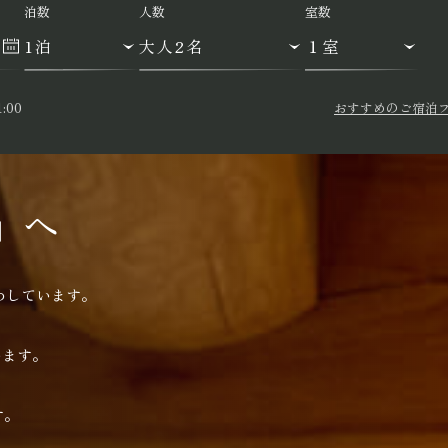
泊数
人数
室数
:00
おすすめのご宿泊
」へ
らわしています。
います。
す。