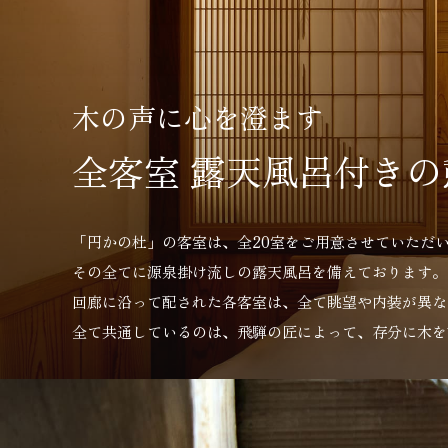
木の声に心を澄ます
全客室
露天風呂付きの
「円かの杜」の客室は、全20室をご用意させていただ
その全てに源泉掛け流しの露天風呂を備えております。
回廊に沿って配された各客室は、全て眺望や内装が異な
全て共通しているのは、飛騨の匠によって、存分に木を
客室/露天風呂付き