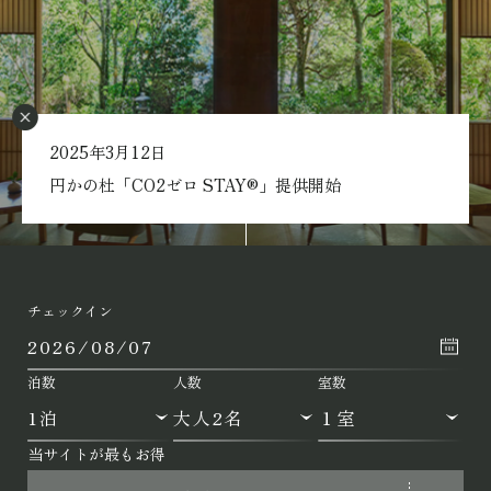
2025年3月12日
Scroll
円かの杜「CO2ゼロ STAY®」提供開始
チェックイン
泊数
人数
室数
当サイトが最もお得