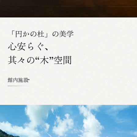
「円かの杜」の美学
心安らぐ、
其々の“木”空間
館内施設