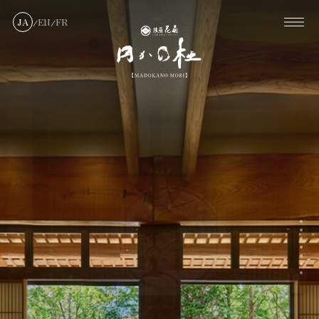
JA
EN
FR
/
/