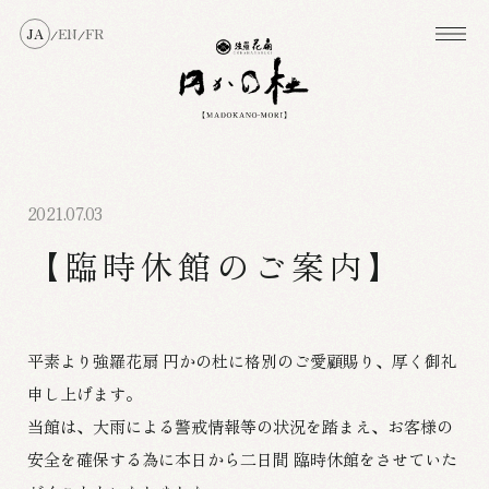
JA
EN
FR
/
/
2021.07.03
【臨時休館のご案内】
平素より強羅花扇 円かの杜に格別のご愛顧賜り、厚く御礼
申し上げます。
当館は、大雨による警戒情報等の状況を踏まえ、お客様の
安全を確保する為に本日から二日間 臨時休館をさせていた